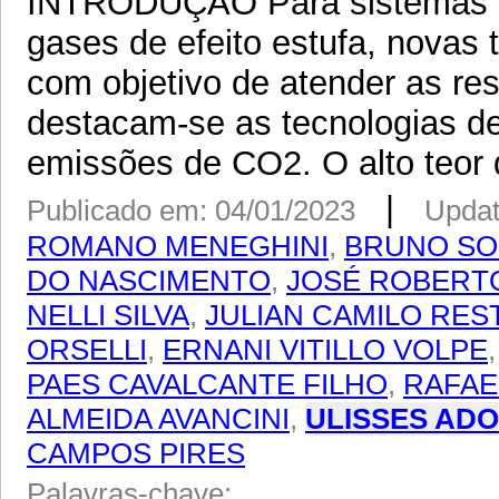
INTRODUÇÃO Para sistemas d
gases de efeito estufa, novas
com objetivo de atender as res
destacam-se as tecnologias d
emissões de CO2. O alto teor 
|
Publicado em: 04/01/2023
Updat
ROMANO MENEGHINI
,
BRUNO SO
DO NASCIMENTO
,
JOSÉ ROBERT
NELLI SILVA
,
JULIAN CAMILO RE
ORSELLI
,
ERNANI VITILLO VOLPE
PAES CAVALCANTE FILHO
,
RAFAE
ALMEIDA AVANCINI
,
ULISSES ADO
CAMPOS PIRES
Palavras-chave: