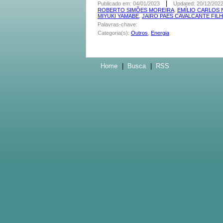
|
Publicado em: 04/01/2023
Updated: 20/12/202
ROBERTO SIMÕES MOREIRA
,
EMÍLIO CARLOS N
MIYUKI YAMABE
,
JAIRO PAES CAVALCANTE FIL
Palavras-chave:
Categoria(s):
Outros
,
Energia
Home
|
Busca
|
RSS