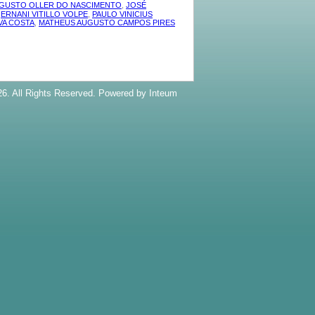
UGUSTO OLLER DO NASCIMENTO
,
JOSÉ
,
ERNANI VITILLO VOLPE
,
PAULO VINICIUS
LVA COSTA
,
MATHEUS AUGUSTO CAMPOS PIRES
6. All Rights Reserved. Powered by
Inteum