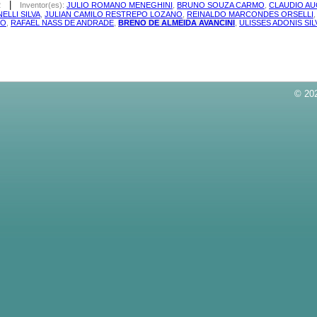
|
2
Inventor(es):
JULIO ROMANO MENEGHINI
,
BRUNO SOUZA CARMO
,
CLAUDIO A
ELLI SILVA
,
JULIAN CAMILO RESTREPO LOZANO
,
REINALDO MARCONDES ORSELLI
HO
,
RAFAEL NASS DE ANDRADE
,
BRENO DE ALMEIDA AVANCINI
,
ULISSES ADONIS SI
© 202