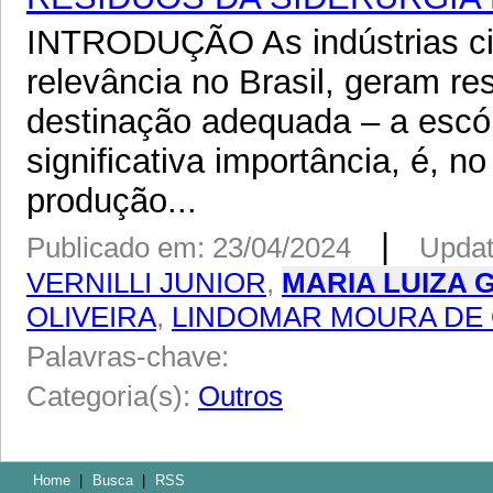
INTRODUÇÃO As indústrias civ
relevância no Brasil, geram r
destinação adequada – a escór
significativa importância, é, n
produção...
|
Publicado em: 23/04/2024
Updat
VERNILLI JUNIOR
,
MARIA LUIZA 
OLIVEIRA
,
LINDOMAR MOURA DE 
Palavras-chave:
Categoria(s):
Outros
Home
|
Busca
|
RSS