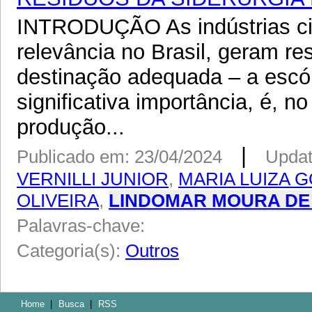
INTRODUÇÃO As indústrias civ
relevância no Brasil, geram r
destinação adequada – a escór
significativa importância, é, n
produção...
|
Publicado em: 23/04/2024
Updat
VERNILLI JUNIOR
,
MARIA LUIZA 
OLIVEIRA
,
LINDOMAR MOURA DE 
Palavras-chave:
Categoria(s):
Outros
Home
|
Busca
|
RSS