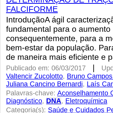
FALCIFORME
IntroduçãoA ágil caracteriza
fundamental para o aumento 
consequentemente, para a me
bem-estar da população. Para
de maneira mais eficiente e p
|
Publicado em: 06/03/2017
Upd
Valtencir Zucolotto
,
Bruno Campos 
Juliana Cancino Bernardi
,
Laís Can
Palavras-chave:
Aconselhamento 
Diagnóstico
,
DNA
,
Eletroquímica
Categoria(s):
Saúde e Cuidados P