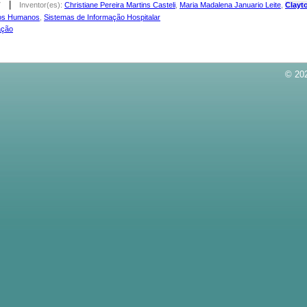
|
7
Inventor(es):
Christiane Pereira Martins Casteli
,
Maria Madalena Januario Leite
,
Clayto
os Humanos
,
Sistemas de Informação Hospitalar
ação
© 202