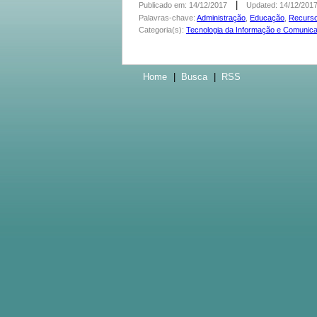
|
Publicado em: 14/12/2017
Updated: 14/12/201
Palavras-chave:
Administração
,
Educação
,
Recurs
Categoria(s):
Tecnologia da Informação e Comunic
Home
|
Busca
|
RSS