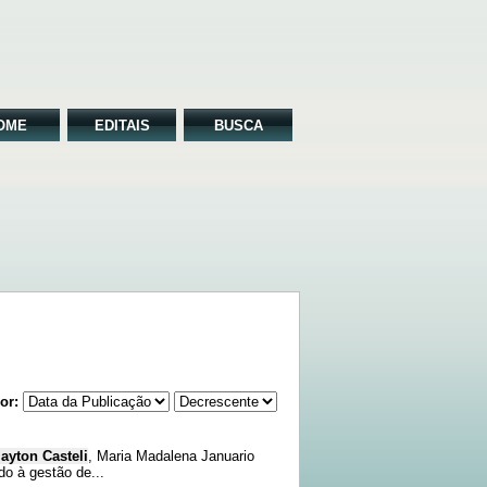
OME
EDITAIS
BUSCA
or:
layton Casteli
, Maria Madalena Januario
o à gestão de...