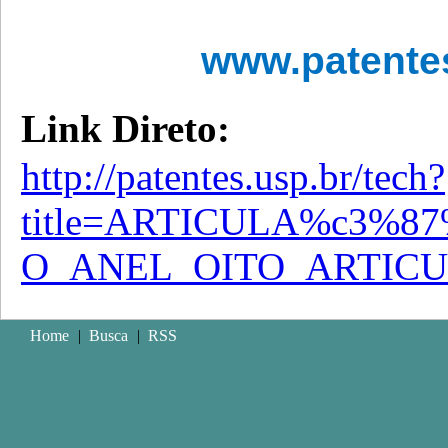
www.patente
Link Direto:
http://patentes.usp.br/tech?
title=ARTICULA%c3%8
O_ANEL_OITO_ARTIC
Home
|
Busca
|
RSS