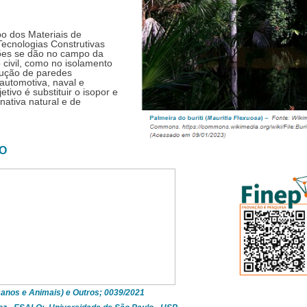
o dos Materiais de 
ecnologias Construtivas 
ções se dão no campo da 
 civil, como no isolamento 
dução de paredes 
automotiva, naval e  
aeronáutica, uma vez que o principal objetivo é substituir o isopor e 
ativa natural e de 
O
anos e Animais) e Outros; 0039/2021