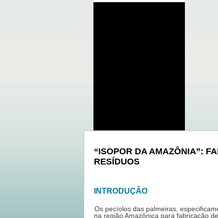
“ISOPOR DA AMAZÔNIA”: FA
RESÍDUOS
INTRODUÇÃO
Os pecíolos das palmeiras, especificame
na região Amazônica para fabricação d