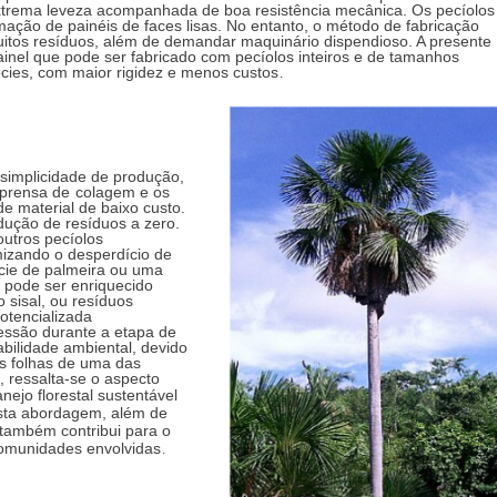
xtrema leveza acompanhada de boa resistência mecânica. Os pecíolos 
ação de painéis de faces lisas. No entanto, o método de fabricação 
itos resíduos, além de demandar maquinário dispendioso. A presente 
ainel que pode ser fabricado com pecíolos inteiros e de tamanhos 
écies, com maior rigidez e menos custos
.
 simplicidade de produção, 
prensa de
 colagem e os 
e material de baixo custo. 
ução de resíduos a zero. 
outros pecíolos 
izando o desperdício de 
cie de palmeira ou uma 
 pode ser enriquecido 
sisal, ou resíduos 
otencializada 
ssão durante a etapa de 
bilidade ambiental, devido 
s folhas de uma das 
ressalta-se o aspecto 
ejo florestal sustentável 
sta abordagem, além de 
também contribui para o 
omunidades envolvidas
.