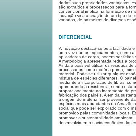
dadas suas propriedades vantajosas: e
são extraídos e processados para a form
convencional implica na formação de mu
inovação visa a criação de um tipo de p
variados, de palmeiras de diversas esp
DIFERENCIAL
A inovação destaca-se pela facilidade e
uma vez que os equipamentos, como a 
aplicadores de carga, podem ser feitos d
A metodologia apresentada reduz a prod
Ainda é possível utilizar os resíduos de 
processados como matéria prima, minim
material. 
Pode-se utilizar qualquer espé
mistura de espécies diferentes. O painel
mediante a incorporação de fibras, como 
aprimorando a resistência, sendo esta p
proporcionalmente ao incremento da pre
fabricação dos painéis. Além da sustenta
à origem do material ser proveniente da
espécies mais abundantes da Amazônia, 
social que
 pode ser explorado com o man
promovido pelas comunidades locais. E
promover a sustentabilidade ambiental, 
desenvolvimento socioeconômico das c