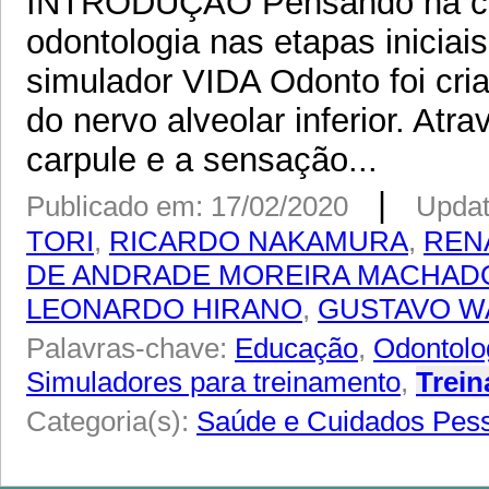
INTRODUÇÃO Pensando na cap
odontologia nas etapas iniciai
simulador VIDA Odonto foi cri
do nervo alveolar inferior. At
carpule e a sensação...
|
Publicado em: 17/02/2020
Updat
TORI
,
RICARDO NAKAMURA
,
REN
DE ANDRADE MOREIRA MACHAD
LEONARDO HIRANO
,
GUSTAVO W
Palavras-chave:
Educação
,
Odontolo
Simuladores para treinamento
,
Trei
Categoria(s):
Saúde e Cuidados Pes