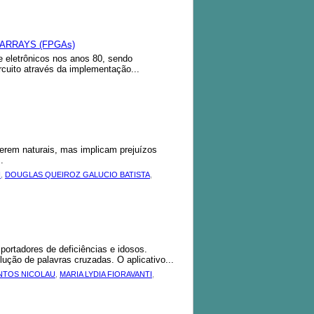
ARRAYS (FPGAs)
eletrônicos nos anos 80, sendo
rcuito através da implementação...
erem naturais, mas implicam prejuízos
.
I
,
DOUGLAS QUEIROZ GALUCIO BATISTA
,
rtadores de deficiências e idosos.
lução de palavras cruzadas. O aplicativo...
NTOS NICOLAU
,
MARIA LYDIA FIORAVANTI
,