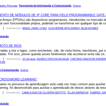
dados Pessoais
,
Tecnologia da Informação e Comunicação
,
Outros
ENTO DE MÓDULOS DE IP CORE PARA FIELD PROGRAMMABLE GATE-
rrays (FPGAs) são dispositivos programáveis, introduzidos no mercado de 
al sem funcionalidade própria, podendo se transformar em qualquer tipo de ci
|
4
Inventor(es):
WANG JIANG CHAU
,
GUILHERME APOLINÁRIO SILVA NOVAES
nicação
OTO DE RIOS
s a rios e lagos, como enchentes, são, de certa forma, inevitáveis, por s
das. Por isso, prever quando esses fenômenos irão acontecer evita não só..
|
3
Inventor(es):
Jó Ueyama
,
AGNELO ROCHA DA SILVA
,
CAETANO MAZZONI RANIER
FINI
 e Comunicação
,
Outros
“CROSSWORD LEARNING”
res no processo de aprendizagem está cada vez mais comum para auxiliar po
ning, foi desenvolvido para auxiliar o aprendizado de idosos através da reso
|
Inventor(es):
CAMILA DIAS DE OLIVEIRA SESTITO
,
ELLEN BARBOSA
,
GABRIEL SA
nicação