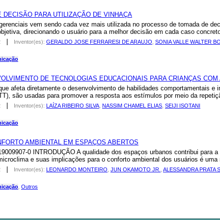
 DECISÃO PARA UTILIZAÇÃO DE VINHAÇA
renciais vem sendo cada vez mais utilizada no processo de tomada de decis
bjetiva, direcionando o usuário para a melhor decisão em cada caso concret
|
2
Inventor(es):
GERALDO JOSE FERRARESI DE ARAUJO
,
SONIA VALLE WALTER B
nicação
OLVIMENTO DE TECNOLOGIAS EDUCACIONAIS PARA CRIANÇAS COM
 afeta diretamente o desenvolvimento de habilidades comportamentais e int
T), são usadas para promover a resposta aos estímulos por meio da repetição
|
2
Inventor(es):
LAÍZA RIBEIRO SILVA
,
NASSIM CHAMEL ELIAS
,
SEIJI ISOTANI
nicação
NFORTO AMBIENTAL EM ESPAÇOS ABERTOS
9009907-0 INTRODUÇÃO A qualidade dos espaços urbanos contribui para a q
icroclima e suas implicações para o conforto ambiental dos usuários é uma 
|
2
Inventor(es):
LEONARDO MONTEIRO
,
JUN OKAMOTO JR.
,
ALESSANDRA PRATA
nicação
,
Outros