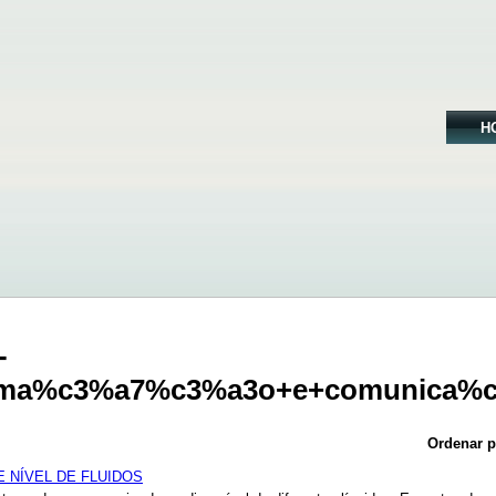
H
-
forma%c3%a7%c3%a3o+e+comunica
Ordenar p
 NÍVEL DE FLUIDOS