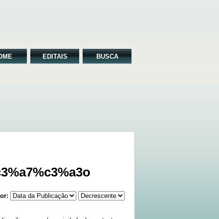
OME
EDITAIS
BUSCA
%c3%a7%c3%a3o
or: