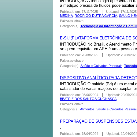
INTRODUÇÃO A tecnologia apresentada trata
a medição precisa de fluidos pode auxiliar
|
Publicado em: 17/11/2025
Updated: 17/11/2025
MEDINA
,
RODRIGO DUTRA GARCIA
,
SAULO NE
Palavras-chave:
Categoria(s):
Tecnologia da Informação e Comu
E-SU (PLATAFORMA ELETRÔNICA DE 
INTRODUÇÃO No Brasil, o Atendimento Pré-H
se quem requisita um APH é uma pessoa com
|
Publicado em: 20/08/2025
Updated: 20/08/202
Palavras-chave:
Categoria(s):
Saúde e Cuidados Pessoais
,
Tecnolo
DISPOSITIVO ANALÍTICO PARA DETECÇ
INTRODUÇÃO O paládio (Pd) é um metal de
catalisador de várias reações de acoplame
|
Publicado em: 03/06/2024
Updated: 29/05/202
BEATRIZ DOS SANTOS CUGNASCA
Palavras-chave:
Categoria(s):
Alimentos
,
Saúde e Cuidados Pessoai
PREPARAÇÃO DE SUSPENSÕES ESTÁVE
.
|
Publicado em: 15/04/2024
Updated: 12/04/202