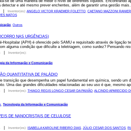
-se de uma maneira de medir o nível de diferentes líquidos. Encontrando a
 a detectar e até mesmo prever enchentes, além de garantir uma gestão mais.
|
Inventor(es):
ANGELO VICTOR KRAEMER FOLETTO
,
CAETANO MAZZONI RANIER
VES MATOS
nicação
,
Outros
SOCORRO NAS URGÊNCIAS)
ospitalar (APH) é oferecido pelo SAMU e requisitado através de ligação te
 alguma condição que dificulte a teletriagem, como surdez? Pensando nisso
|
5
Inventor(es):
gia da Informação e Comunicação
ÃO QUANTITATIVA DE PALÁDIO
 transição que desempenha um papel fundamental em química, sendo um do
nto. Uma das grandes dificuldades relacionadas ao seu uso é que, mesmo após
|
4
Inventor(es):
THIAGO REGIS LONGO CESAR DA PAIXÃO
,
ALCINDO APARECIDO 
s
,
Tecnologia da Informação e Comunicação
IS DE NANOCRISTAIS DE CELULOSE
|
4
Inventor(es):
ISABELLA KAROLINE RIBEIRO DIAS
,
JÚLIO CESAR DOS SANTOS
,
R