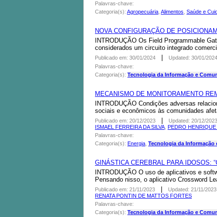
Palavras-chave:
Categoria(s):
Agropecuária
,
Alimentos
,
Saúde e Cui
NOVA CONFIGURAÇÃO DE POSICIONAM
INTRODUÇÃO Os Field Programmable Gate-A
considerados um circuito integrado comerci
|
Publicado em: 30/01/2024
Updated: 30/01/202
Palavras-chave:
Categoria(s):
Tecnologia da Informação e Comu
MECANISMO DE MONITORAMENTO REM
INTRODUÇÃO Condições adversas relacionada
sociais e econômicos às comunidades afeta
|
Publicado em: 20/12/2023
Updated: 20/12/202
ISMAEL FERREIRA DA SILVA
,
PEDRO HENRIQUE 
Palavras-chave:
Categoria(s):
Energia
,
Tecnologia da Informação
GINÁSTICA CEREBRAL PARA IDOSOS: 
INTRODUÇÃO O uso de aplicativos e softwa
Pensando nisso, o aplicativo Crossword Lear
|
Publicado em: 21/11/2023
Updated: 21/11/2023
RENATA PONTIN DE MATTOS FORTES
Palavras-chave:
Categoria(s):
Tecnologia da Informação e Comu