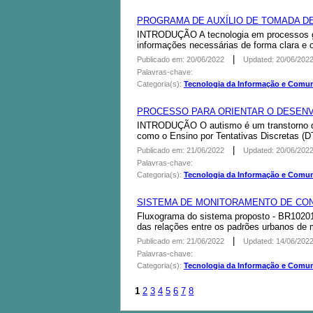
PROGRAMA DE AUXÍLIO DE TOMADA DE
­INTRODUÇÃO A tecnologia em processos ge
informações necessárias de forma clara e o
|
Publicado em: 20/06/2022
Updated: 20/06/202
Palavras-chave:
Categoria(s):
Tecnologia da Informação e Comu
PROCESSO PARA ORIENTAR O DESENV
­INTRODUÇÃO O autismo é um transtorno que
como o Ensino por Tentativas Discretas (DT
|
Publicado em: 21/06/2022
Updated: 20/06/202
Palavras-chave:
Categoria(s):
Tecnologia da Informação e Comu
SISTEMA DE MONITORAMENTO DE CO
Fluxograma do sistema proposto - BR10201
das relações entre os padrões urbanos de m
|
Publicado em: 21/06/2022
Updated: 14/06/202
Palavras-chave:
Categoria(s):
Tecnologia da Informação e Comu
1
2
3
4
5
6
7
8