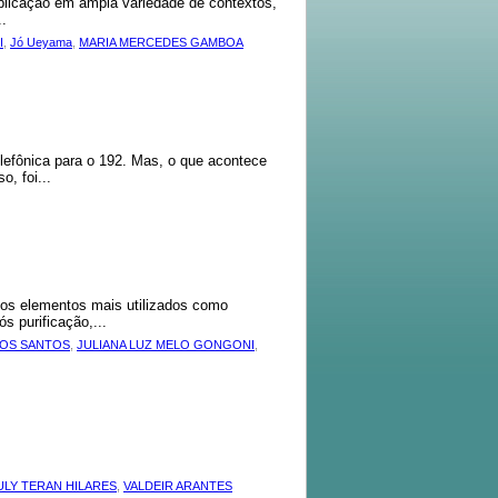
plicação em ampla variedade de contextos,
..
I
,
Jó Ueyama
,
MARIA MERCEDES GAMBOA
lefônica para o 192. Mas, o que acontece
, foi...
s elementos mais utilizados como
 purificação,...
DOS SANTOS
,
JULIANA LUZ MELO GONGONI
,
ULY TERAN HILARES
,
VALDEIR ARANTES