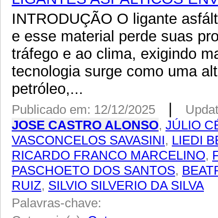
INTRODUÇÃO O ligante asfáltic
e esse material perde suas pr
tráfego e ao clima, exigindo m
tecnologia surge como uma alte
petróleo,...
|
Publicado em: 12/12/2025
Updat
JOSE CASTRO ALONSO
,
JÚLIO 
VASCONCELOS SAVASINI
,
LIEDI 
RICARDO FRANCO MARCELINO
,
PASCHOETO DOS SANTOS
,
BEAT
RUIZ
,
SILVIO SILVERIO DA SILVA
Palavras-chave: