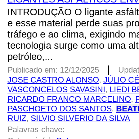
INTRODUÇÃO O ligante asfáltic
e esse material perde suas pr
tráfego e ao clima, exigindo m
tecnologia surge como uma alte
petróleo,...
|
Publicado em: 12/12/2025
Updat
JOSE CASTRO ALONSO
,
JÚLIO C
VASCONCELOS SAVASINI
,
LIEDI 
RICARDO FRANCO MARCELINO
,
PASCHOETO DOS SANTOS
,
BEAT
RUIZ
,
SILVIO SILVERIO DA SILVA
Palavras-chave: